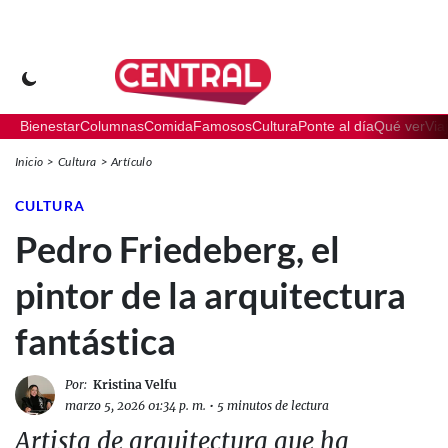
Bienestar
Columnas
Comida
Famosos
Cultura
Ponte al día
Qué ver
Via
Inicio
Cultura
Artículo
CULTURA
Pedro Friedeberg, el
pintor de la arquitectura
fantástica
Por:
Kristina Velfu
marzo 5, 2026 01:34 p. m.
•
5 minutos de lectura
Artista de arquitectura que ha