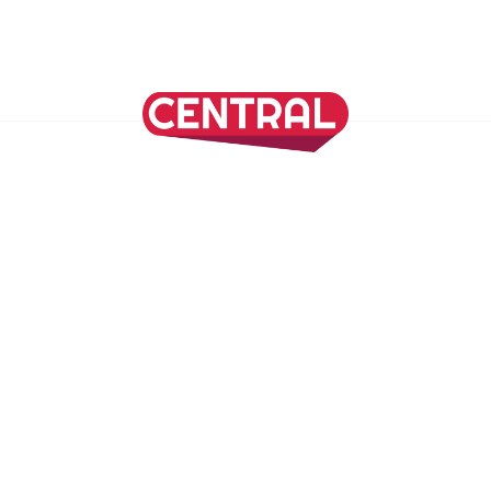
Continuar leyendo
SÍGUENOS EN NUESTRAS REDES SOCIALES
REVISTA CENTRAL
Suscríbete a nuestro Newsletter
Inicio
Nuestros Columnistas
Cultura
Gastronomía
Viajes
Media Kit
Directorio
-
Aviso de Privacidad - Cookies/Ads
ALIADOS
ADN Noticias
TV Azteca