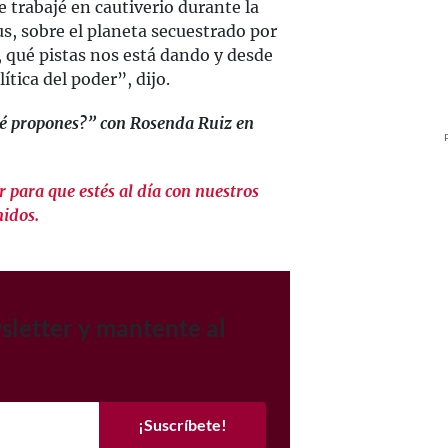
e trabajé en cautiverio durante la
s, sobre el planeta secuestrado por
, qué pistas nos está dando y desde
tica del poder”, dijo.
ué propones?” con Rosenda Ruiz en
 para que estés al día con nuestros
nidos.
sletter y mantente al
¡Suscríbete!