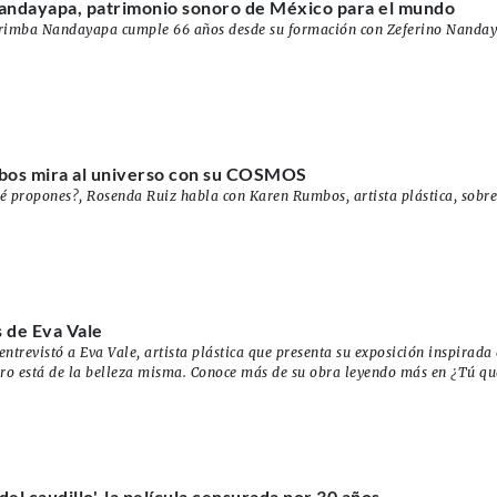
ndayapa, patrimonio sonoro de México para el mundo
rimba Nandayapa cumple 66 años desde su formación con Zeferino Nanday
os mira al universo con su COSMOS
é propones?, Rosenda Ruiz habla con Karen Rumbos, artista plástica, sobre
 de Eva Vale
ntrevistó a Eva Vale, artista plástica que presenta su exposición inspirada e
laro está de la belleza misma. Conoce más de su obra leyendo más en ¿Tú q
del caudillo', la película censurada por 30 años