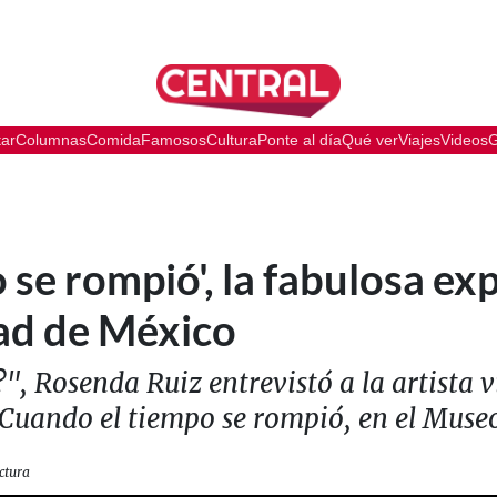
tar
Columnas
Comida
Famosos
Cultura
Ponte al día
Qué ver
Viajes
Videos
G
 se rompió', la fabulosa ex
ad de México
, Rosenda Ruiz entrevistó a la artista 
 Cuando el tiempo se rompió, en el Muse
ctura