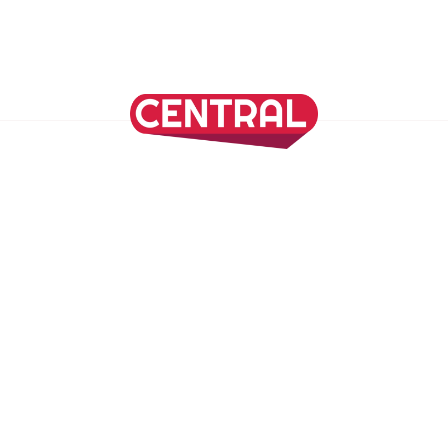
Continuar leyendo
SÍGUENOS EN NUESTRAS REDES SOCIALES
REVISTA CENTRAL
Suscríbete a nuestro Newsletter
Inicio
Nuestros Columnistas
Cultura
Gastronomía
Viajes
Media Kit
Directorio
-
Aviso de Privacidad - Cookies/Ads
ALIADOS
ADN Noticias
TV Azteca