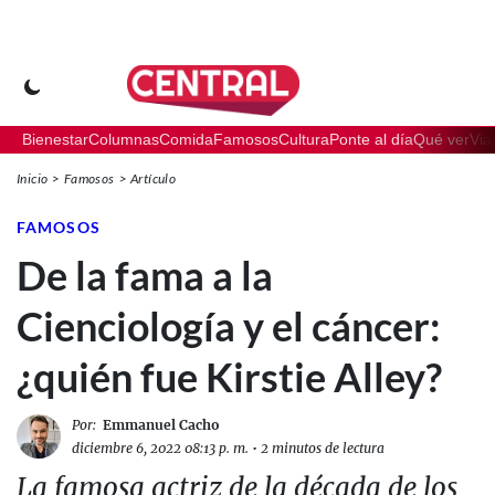
Bienestar
Columnas
Comida
Famosos
Cultura
Ponte al día
Qué ver
Via
Inicio
Famosos
Artículo
FAMOSOS
De la fama a la
Cienciología y el cáncer:
¿quién fue Kirstie Alley?
Por:
Emmanuel Cacho
diciembre 6, 2022 08:13 p. m.
•
2 minutos de lectura
La famosa actriz de la década de los