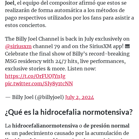
Joel
, el equipo del compositor afirmó que estos se
realizarán de forma automática a los métodos de
pago respectivos utilizados por los fans para asistir a
estos conciertos.
The Billy Joel Channel is back in July exclusively on
@siriusxm
channel 79 and on the SiriusXM app! 🎹
Celebrate the final show of Billy’s record-breaking
MSG residency with 24/7 hits, live performances,
exclusive stories & more. Listen now:
https://t.co/OrFUOJYnJg
pic.twitter.com/SIy8y1tcNN
— Billy Joel (@billyjoel)
July 2, 2024
¿Qué es la hidrocefalia normotensiva?
La
hidrocefalia
normotensiva
o
de presión normal
es un padecimiento causado por la acumulación de