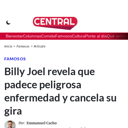
Bienestar
Columnas
Comida
Famosos
Cultura
Ponte al día
Qué ver
Via
Inicio
Famosos
Artículo
FAMOSOS
Billy Joel revela que
padece peligrosa
enfermedad y cancela su
gira
Por:
Emmanuel Cacho