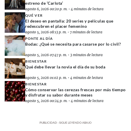
estreno de ‘Carlota’
agosto 6, 2026 00:20 p. m.
•
4 minutos de lectura
QUÉ VER
El deseo en pantalla: 20 series y películas que
redescubren el placer femenino
agosto 5, 2026 08:13 p. m.
•
7 minutos de lectura
PONTE AL DÍA
Bodas: ¿Qué se necesita para casarse por lo civil?
agosto 5, 2026 07:47 p. m.
•
3 minutos de lectura
BIENESTAR
Qué debe llevar la novia el día de su boda
agosto 5, 2026 01:02 p. m.
•
4 minutos de lectura
BIENESTAR
Cómo conservar las cerezas frescas por más tiempo
y disfrutar su sabor durante meses
agosto 5, 2026 00:24 p. m.
•
4 minutos de lectura
PUBLICIDAD - SIGUE LEYENDO ABAJO