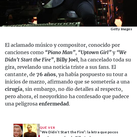
Getty Images
El aclamado músico y compositor, conocido por
canciones como
“Piano Man”
,
“Uptown Girl”
y
“We
Didn’t Start the Fire”
,
Billy Joel
, ha cancelado toda su
gira, revelando una noticia triste a sus fans. El
cantante, de
76 años
, ya había pospuesto su tour a
inicios de marzo, afirmando que se sometería a una
cirugía
, sin embargo, no dio detalles al respecto,
pero ahora, el neoyorkino ha confesado que padece
una peligrosa
enfermedad
.
QUÉ VER
“We Didn’t Start the Fire”: la letra que pocos