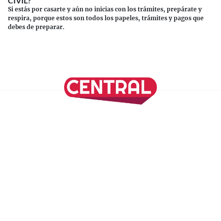
CIVIL?
Si estás por casarte y aún no inicias con los trámites, prepárate y
respira, porque estos son todos los papeles, trámites y pagos que
debes de preparar.
Continuar leyendo
SÍGUENOS EN NUESTRAS REDES SOCIALES
REVISTA CENTRAL
Suscríbete a nuestro Newsletter
Inicio
Nuestros Columnistas
Cultura
Gastronomía
Viajes
Media Kit
Directorio
-
Aviso de Privacidad - Cookies/Ads