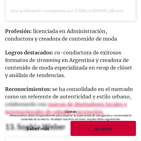
Una publicación compartida por CAMILA MAYAN (@camimayan)
Profesión:
licenciada en Administración,
conductora y creadora de contenido de moda
Logros destacados:
co-conductora de exitosos
formatos de
streaming
en Argentina y creadora de
contenido de moda especializada en
recap
de clóset
y análisis de tendencias.
Reconocimientos:
se ha consolidado en el mercado
como un referente de autenticidad y estilo urbano,
colaborando con
marcas de diseñadores locales e
internacionales de calzado y accesorios.
Cookies
Almacenamos datos temporalmente para mejorar tu experiencia de navegación y recomendarte
contenido de tu interés. Al utilizar nuestros servicios, aceptas dicho seguimiento.
13. Sophia Weber
Saber más
Aceptar