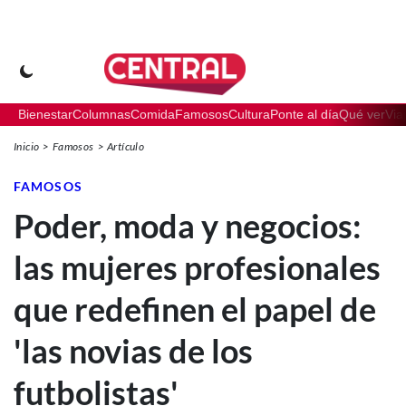
Bienestar
Columnas
Comida
Famosos
Cultura
Ponte al día
Qué ver
Via
Inicio
Famosos
Artículo
FAMOSOS
Poder, moda y negocios:
las mujeres profesionales
que redefinen el papel de
'las novias de los
futbolistas'