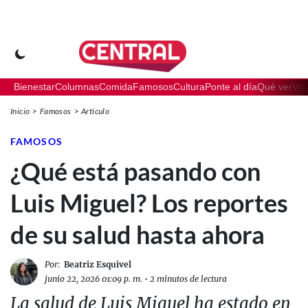
Bienestar
Columnas
Comida
Famosos
Cultura
Ponte al día
Qué ver
Via
Inicio
Famosos
Artículo
FAMOSOS
¿Qué está pasando con
Luis Miguel? Los reportes
de su salud hasta ahora
Por:
Beatriz Esquivel
junio 22, 2026 01:09 p. m.
•
2 minutos de lectura
La salud de Luis Miguel ha estado en