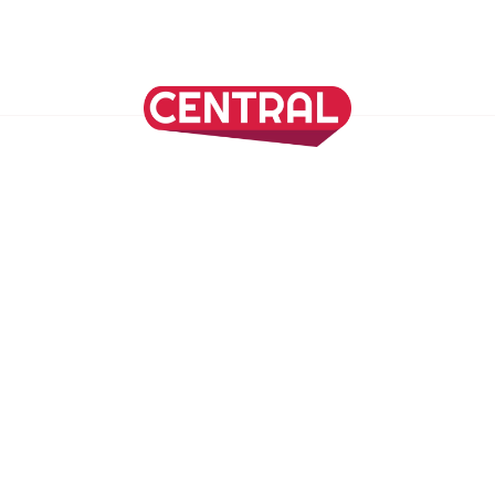
Continuar leyendo
SÍGUENOS EN NUESTRAS REDES SOCIALES
REVISTA CENTRAL
Suscríbete a nuestro Newsletter
Inicio
Nuestros Columnistas
Cultura
Gastronomía
Viajes
Media Kit
Directorio
-
Aviso de Privacidad - Cookies/Ads
ALIADOS
ADN Noticias
TV Azteca
Grupo Salinas