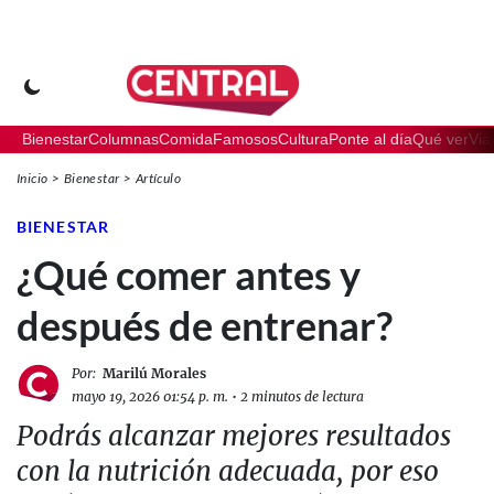
Bienestar
Columnas
Comida
Famosos
Cultura
Ponte al día
Qué ver
Via
Inicio
Bienestar
Artículo
BIENESTAR
¿Qué comer antes y
después de entrenar?
Por:
Marilú Morales
mayo 19, 2026 01:54 p. m.
•
2 minutos de lectura
Podrás alcanzar mejores resultados
con la nutrición adecuada, por eso