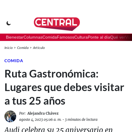
Bienestar
Columnas
Comida
Famosos
Cultura
Ponte al día
Qué ver
Via
Inicio
Comida
Artículo
COMIDA
Ruta Gastronómica:
Lugares que debes visitar
a tus 25 años
Por:
Alejandra Chávez
agosto 4, 2023 05:06 a. m.
•
3 minutos de lectura
Audi celebra su 25 aniversario en