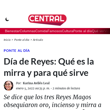
Bienestar
Columnas
Comida
Famosos
Cultura
Ponte al día
Qué ver
Via
Inicio
Ponte al día
Artículo
PONTE AL DÍA
Día de Reyes: Qué es la
mirra y para qué sirve
Por:
Karina Avilés Leal
enero 5, 2022 00:35 p. m.
•
2 minutos de lectura
Se dice que los tres Reyes Magos
obsequiaron oro, incienso y mirra a