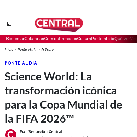
Bienestar
Columnas
Comida
Famosos
Cultura
Ponte al día
Qué ver
Via
Inicio
Ponte al día
Artículo
PONTE AL DÍA
Science World: La
transformación icónica
para la Copa Mundial de
la FIFA 2026™
Por:
Redacción Central