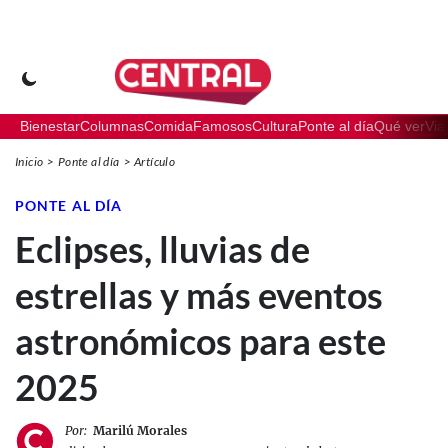
Bienestar
Columnas
Comida
Famosos
Cultura
Ponte al día
Qué ver
Via
Inicio
Ponte al día
Artículo
PONTE AL DÍA
Eclipses, lluvias de
estrellas y más eventos
astronómicos para este
2025
Por:
Marilú Morales