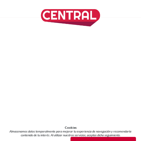
SÍGUENOS EN NUESTRAS REDES SOCIALES
REVISTA CENTRAL
Suscríbete a nuestro Newsletter
Inicio
Nuestros Columnistas
Cultura
Gastronomía
Viajes
Media Kit
Directorio
-
Aviso de Privacidad - Cookies/Ads
ALIADOS
ADN Noticias
TV Azteca
Grupo Salinas
Cookies
Almacenamos datos temporalmente para mejorar tu experiencia de navegación y recomendarte
contenido de tu interés. Al utilizar nuestros servicios, aceptas dicho seguimiento.