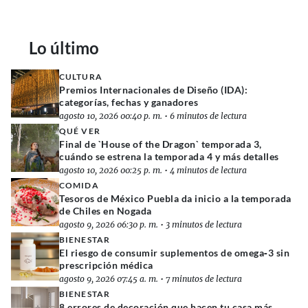
Lo último
CULTURA
Premios Internacionales de Diseño (IDA):
categorías, fechas y ganadores
agosto 10, 2026 00:40 p. m.
•
6 minutos de lectura
QUÉ VER
Final de `House of the Dragon` temporada 3,
cuándo se estrena la temporada 4 y más detalles
agosto 10, 2026 00:25 p. m.
•
4 minutos de lectura
COMIDA
Tesoros de México Puebla da inicio a la temporada
de Chiles en Nogada
agosto 9, 2026 06:30 p. m.
•
3 minutos de lectura
BIENESTAR
El riesgo de consumir suplementos de omega‑3 sin
prescripción médica
agosto 9, 2026 07:45 a. m.
•
7 minutos de lectura
BIENESTAR
8 errores de decoración que hacen tu casa más