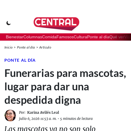
Bienestar
Columnas
Comida
Famosos
Cultura
Ponte al día
Qué ver
Via
Inicio
Ponte al día
Artículo
PONTE AL DÍA
Funerarias para mascotas,
lugar para dar una
despedida digna
Por:
Karina Avilés Leal
julio 6, 2026 11:53 a. m.
•
5 minutos de lectura
Las mascotas ya no son solo