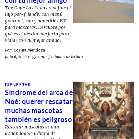
con tu mejor amigo
The Cape Los Cabos redefine el
lujo pet-friendly con menú
gourmet, spa y amenities VIP
para mascotas. Descubre por
qué es el destino perfecto para
viajar con tu mejor amigo.
Por:
Corina Mendoza
julio 6, 2026 11:53 a. m.
•
3 minutos de lectura
BIENESTAR
Síndrome del arca de
Noé: querer rescatar
muchas mascotas
también es peligroso
Rescatar mascotas es una
acción loable y digna de