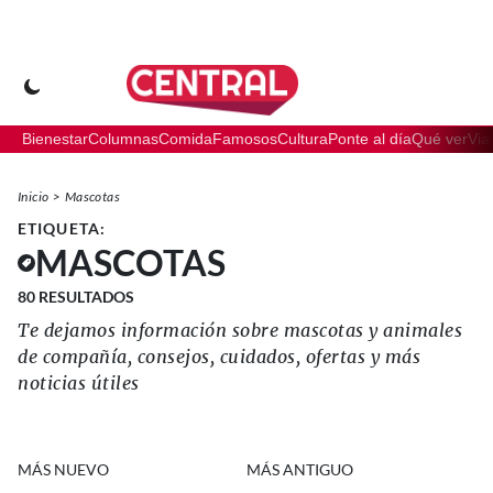
Bienestar
Columnas
Comida
Famosos
Cultura
Ponte al día
Qué ver
Via
Inicio
Mascotas
ETIQUETA:
MASCOTAS
80
RESULTADOS
Te dejamos información sobre mascotas y animales
de compañía, consejos, cuidados, ofertas y más
noticias útiles
MÁS NUEVO
MÁS ANTIGUO