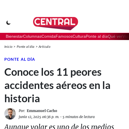
Bienestar
Columnas
Comida
Famosos
Cultura
Ponte al día
Qué ver
Via
Inicio
Ponte al día
Artículo
PONTE AL DÍA
Conoce los 11 peores
accidentes aéreos en la
historia
Por:
Emmanuel Cacho
junio 12, 2025 06:36 p. m.
•
5 minutos de lectura
Aunque volar es uno de los medios