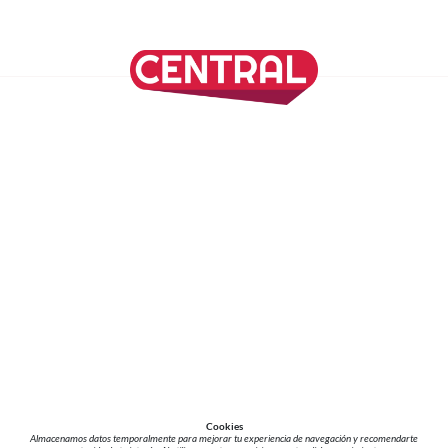
SÍGUENOS EN NUESTRAS REDES SOCIALES
REVISTA CENTRAL
Suscríbete a nuestro Newsletter
Inicio
Nuestros Columnistas
Cultura
Gastronomía
Viajes
Media Kit
Directorio
-
Aviso de Privacidad - Cookies/Ads
ALIADOS
ADN Noticias
TV Azteca
Grupo Salinas
Cookies
Almacenamos datos temporalmente para mejorar tu experiencia de navegación y recomendarte