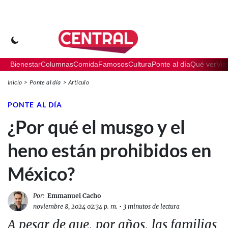
Bienestar
Columnas
Comida
Famosos
Cultura
Ponte al día
Qué ver
Via
Inicio
Ponte al día
Artículo
PONTE AL DÍA
¿Por qué el musgo y el
heno están prohibidos en
México?
Por:
Emmanuel Cacho
noviembre 8, 2024 02:34 p. m.
•
3 minutos de lectura
A pesar de que, por años, las familias