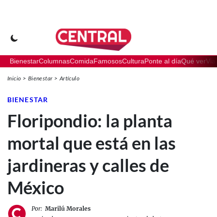
Bienestar
Columnas
Comida
Famosos
Cultura
Ponte al día
Qué ver
Via
Inicio
Bienestar
Artículo
BIENESTAR
Floripondio: la planta
mortal que está en las
jardineras y calles de
México
Por:
Marilú Morales