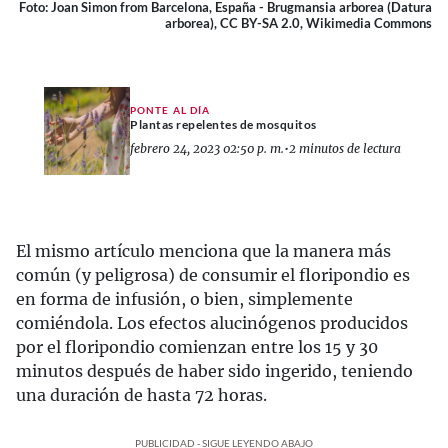
Foto: Joan Simon from Barcelona, España - Brugmansia arborea (Datura
arborea), CC BY-SA 2.0, Wikimedia Commons
PONTE AL DÍA
Plantas repelentes de mosquitos
febrero 24, 2023 02:50 p. m.
•
2 minutos de lectura
El mismo artículo menciona que la manera más
común (y peligrosa) de consumir el floripondio es
en forma de infusión, o bien, simplemente
comiéndola. Los efectos alucinógenos producidos
por el floripondio comienzan entre los 15 y 30
minutos después de haber sido ingerido, teniendo
una duración de hasta 72 horas.
PUBLICIDAD - SIGUE LEYENDO ABAJO