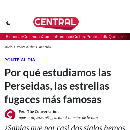
Bienestar
Columnas
Comida
Famosos
Cultura
Ponte al día
Qué ver
Via
Inicio
Ponte al día
Artículo
PONTE AL DÍA
Por qué estudiamos las
Perseidas, las estrellas
fugaces más famosas
Por:
The Conversation
agosto 10, 2024 08:35 a. m.
•
6 minutos de lectura
¿Sabías que por casi dos siglos hemos