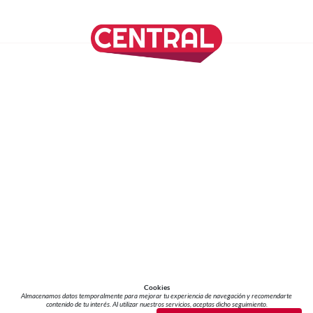
SÍGUENOS EN NUESTRAS REDES SOCIALES
REVISTA CENTRAL
Suscríbete a nuestro Newsletter
Inicio
Nuestros Columnistas
Cultura
Gastronomía
Viajes
Media Kit
Directorio
-
Aviso de Privacidad - Cookies/Ads
ALIADOS
ADN Noticias
TV Azteca
Grupo Salinas
Cookies
Almacenamos datos temporalmente para mejorar tu experiencia de navegación y recomendarte
contenido de tu interés. Al utilizar nuestros servicios, aceptas dicho seguimiento.