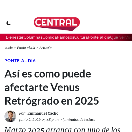
Bienestar
Columnas
Comida
Famosos
Cultura
Ponte al día
Qué ver
Via
Inicio
Ponte al día
Artículo
PONTE AL DÍA
Así es como puede
afectarte Venus
Retrógrado en 2025
Por:
Emmanuel Cacho
junio 2, 2026 05:48 p. m.
•
3 minutos de lectura
Marzo 2025 arranca con uno de los