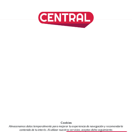
SÍGUENOS EN NUESTRAS REDES SOCIALES
REVISTA CENTRAL
Suscríbete a nuestro Newsletter
Inicio
Nuestros Columnistas
Cultura
Gastronomía
Viajes
Media Kit
Directorio
-
Aviso de Privacidad - Cookies/Ads
ALIADOS
ADN Noticias
TV Azteca
Grupo Salinas
Cookies
Almacenamos datos temporalmente para mejorar tu experiencia de navegación y recomendarte
contenido de tu interés. Al utilizar nuestros servicios, aceptas dicho seguimiento.