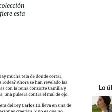
colección
fiere esta
ay mucha tela de donde cortar,
os rodea? Ahora se han revelado las
Lo ú
s con la reina consorte Camilla y
s, una pulsera contra el mal de ojo.
ñera del
rey Carlos III
lleva en una de
ersonas creerían. Y no es que no