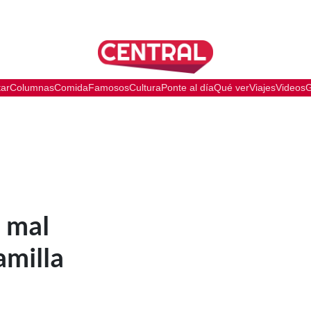
tar
Columnas
Comida
Famosos
Cultura
Ponte al día
Qué ver
Viajes
Videos
G
l mal
amilla