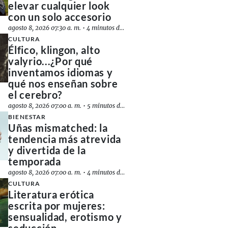
elevar cualquier look
con un solo accesorio
agosto 8, 2026 07:30 a. m.
•
4 minutos de lectura
CULTURA
Élfico, klingon, alto
valyrio...¿Por qué
inventamos idiomas y
qué nos enseñan sobre
el cerebro?
agosto 8, 2026 07:00 a. m.
•
5 minutos de lectura
BIENESTAR
Uñas mismatched: la
tendencia más atrevida
y divertida de la
temporada
agosto 8, 2026 07:00 a. m.
•
4 minutos de lectura
CULTURA
Literatura erótica
escrita por mujeres:
sensualidad, erotismo y