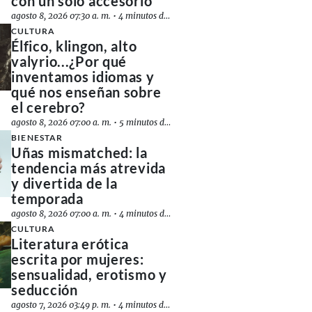
con un solo accesorio
agosto 8, 2026 07:30 a. m.
•
4 minutos de lectura
CULTURA
Élfico, klingon, alto
valyrio...¿Por qué
inventamos idiomas y
qué nos enseñan sobre
el cerebro?
agosto 8, 2026 07:00 a. m.
•
5 minutos de lectura
BIENESTAR
Uñas mismatched: la
tendencia más atrevida
y divertida de la
temporada
agosto 8, 2026 07:00 a. m.
•
4 minutos de lectura
CULTURA
Literatura erótica
escrita por mujeres:
sensualidad, erotismo y
seducción
agosto 7, 2026 03:49 p. m.
•
4 minutos de lectura