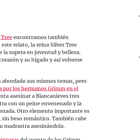
r Tree
encontramos también
 este relato, la reina Silver Tree
e la supera en juventud y belleza.
corazón y su hígado y así volverse
an abordado sus mismos temas, pero
da por los hermanos Grimm en el
tenta asesinar a Blancanieves tres
otra con un peine envenenado y la
enada. Otro elemento importante es
a, sin beso romántico. También cabe
su madrastra asesinándola.
pinturas
del cuento de los Grimm.