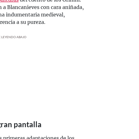
 a Blancanieves con cara aniñada,
 una indumentaria medieval,
rencia a su pureza.
UE LEYENDO ABAJO
gran pantalla
as primeras adaptaciones de los