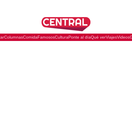
tar
Columnas
Comida
Famosos
Cultura
Ponte al día
Qué ver
Viajes
Videos
G