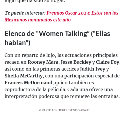
lugar que ha sido su hogar.
Te puede interesar:
Premios Oscar 2023: Estos son los
Mexicanos nominados este año
Elenco de “Women Talking” (“Ellas
hablan”)
Con un reparto de lujo, las actuaciones principales
recaen en
Rooney Mara
,
Jesse Buckley
y
Claire Foy
,
así como en las primeras actrices
Judith Ivey
y
Sheila McCarthy
, con una participación especial de
Frances McDormand
, quien también es
coproductora de la película. Cada una ofrece una
interpretación poderosa que remueve las entrañas.
PUBLICIDAD - SIGUE LEYENDO ABAJO