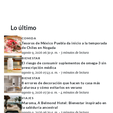
Lo último
COMIDA
Tesoros de México Puebla da inicio a la temporada
de Chiles en Nogada
agosto 9, 2026 06:30 p. m.
•
3 minutos de lectura
BIENESTAR
El riesgo de consumir suplementos de omega‑3 sin
prescripción médica
agosto 9, 2026 07:45 a. m.
•
7 minutos de lectura
BIENESTAR
8 errores de decoración que hacen tu casa más
calurosa y cómo evitarlos en verano
agosto 9, 2026 07:30 a. m.
•
4 minutos de lectura
VIAJES
Maroma, A Belmond Hotel: Bienestar inspirado en
la sabiduría ancestral
agosto 9, 2026 06:30 a. m.
•
3 minutos de lectura