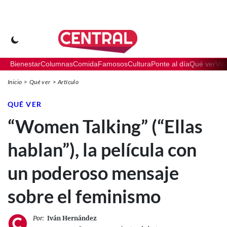
Bienestar
Columnas
Comida
Famosos
Cultura
Ponte al día
Qué ver
Via
Inicio
Qué ver
Artículo
QUÉ VER
“Women Talking” (“Ellas
hablan”), la película con
un poderoso mensaje
sobre el feminismo
Por:
Iván Hernández