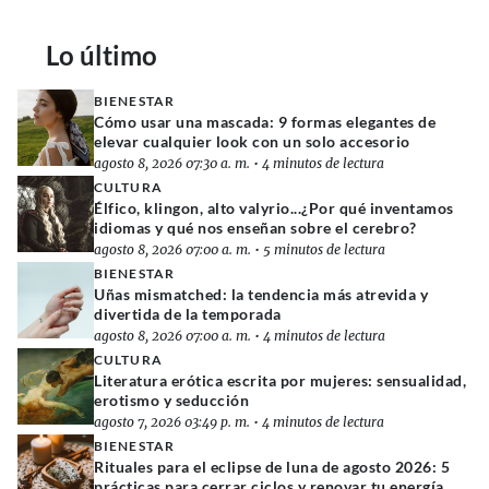
Lo último
BIENESTAR
Cómo usar una mascada: 9 formas elegantes de
elevar cualquier look con un solo accesorio
agosto 8, 2026 07:30 a. m.
•
4 minutos de lectura
CULTURA
Élfico, klingon, alto valyrio...¿Por qué inventamos
idiomas y qué nos enseñan sobre el cerebro?
agosto 8, 2026 07:00 a. m.
•
5 minutos de lectura
BIENESTAR
Uñas mismatched: la tendencia más atrevida y
divertida de la temporada
agosto 8, 2026 07:00 a. m.
•
4 minutos de lectura
CULTURA
Literatura erótica escrita por mujeres: sensualidad,
erotismo y seducción
agosto 7, 2026 03:49 p. m.
•
4 minutos de lectura
BIENESTAR
Rituales para el eclipse de luna de agosto 2026: 5
prácticas para cerrar ciclos y renovar tu energía