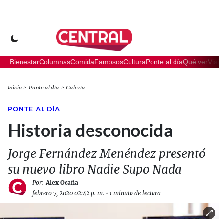
Bienestar
Columnas
Comida
Famosos
Cultura
Ponte al día
Qué ver
Via
Inicio
Ponte al día
Galería
PONTE AL DÍA
Historia desconocida
Jorge Fernández Menéndez presentó
su nuevo libro Nadie Supo Nada
Por:
Alex Ocaña
febrero 7, 2020 02:42 p. m.
•
1 minuto de lectura