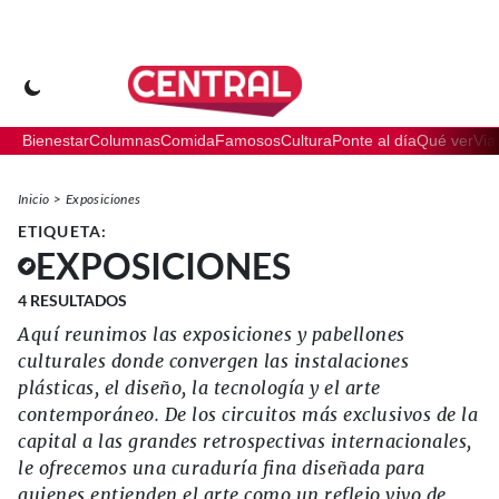
Bienestar
Columnas
Comida
Famosos
Cultura
Ponte al día
Qué ver
Via
Inicio
Exposiciones
ETIQUETA:
EXPOSICIONES
4
RESULTADOS
Aquí reunimos las exposiciones y pabellones
culturales donde convergen las instalaciones
plásticas, el diseño, la tecnología y el arte
contemporáneo. De los circuitos más exclusivos de la
capital a las grandes retrospectivas internacionales,
le ofrecemos una curaduría fina diseñada para
quienes entienden el arte como un reflejo vivo de