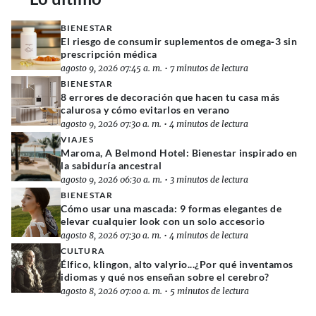
BIENESTAR
El riesgo de consumir suplementos de omega‑3 sin
prescripción médica
agosto 9, 2026 07:45 a. m.
•
7 minutos de lectura
BIENESTAR
8 errores de decoración que hacen tu casa más
calurosa y cómo evitarlos en verano
agosto 9, 2026 07:30 a. m.
•
4 minutos de lectura
VIAJES
Maroma, A Belmond Hotel: Bienestar inspirado en
la sabiduría ancestral
agosto 9, 2026 06:30 a. m.
•
3 minutos de lectura
BIENESTAR
Cómo usar una mascada: 9 formas elegantes de
elevar cualquier look con un solo accesorio
agosto 8, 2026 07:30 a. m.
•
4 minutos de lectura
CULTURA
Élfico, klingon, alto valyrio...¿Por qué inventamos
idiomas y qué nos enseñan sobre el cerebro?
agosto 8, 2026 07:00 a. m.
•
5 minutos de lectura