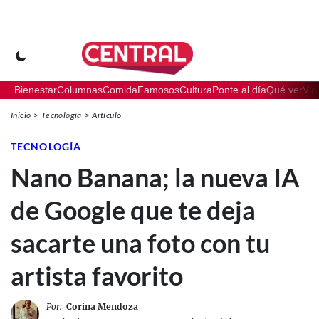
Bienestar
Columnas
Comida
Famosos
Cultura
Ponte al día
Qué ver
Via
Inicio
Tecnología
Artículo
TECNOLOGÍA
Nano Banana; la nueva IA
de Google que te deja
sacarte una foto con tu
artista favorito
Por:
Corina Mendoza