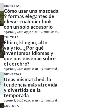
BIENESTAR
Cómo usar una mascada:
9 formas elegantes de
elevar cualquier look
con un solo accesorio
agosto 8, 2026 07:30 a. m.
•
4 minutos de lectura
CULTURA
Élfico, klingon, alto
valyrio...¿Por qué
inventamos idiomas y
qué nos enseñan sobre
el cerebro?
agosto 8, 2026 07:00 a. m.
•
5 minutos de lectura
BIENESTAR
Uñas mismatched: la
tendencia más atrevida
y divertida de la
temporada
agosto 8, 2026 07:00 a. m.
•
4 minutos de lectura
CULTURA