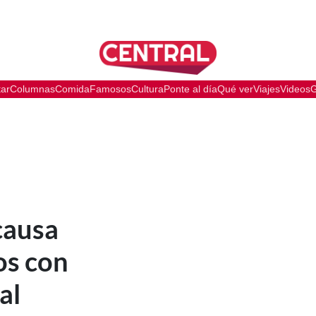
tar
Columnas
Comida
Famosos
Cultura
Ponte al día
Qué ver
Viajes
Videos
G
causa
os con
al