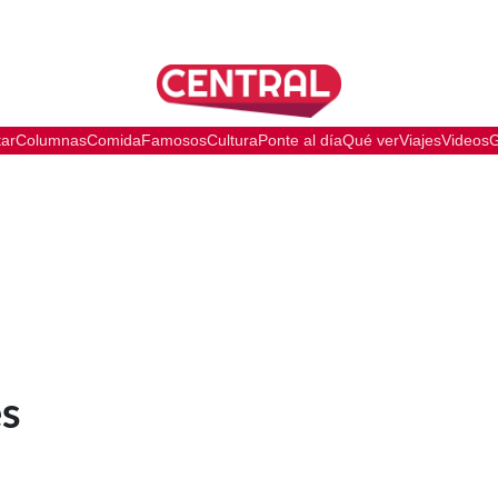
tar
Columnas
Comida
Famosos
Cultura
Ponte al día
Qué ver
Viajes
Videos
G
és