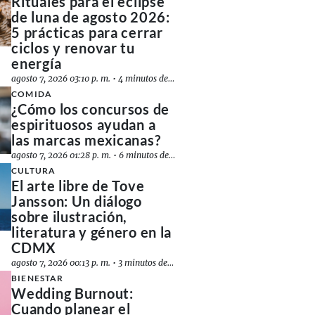
Rituales para el eclipse
de luna de agosto 2026:
5 prácticas para cerrar
ciclos y renovar tu
energía
agosto 7, 2026 03:10 p. m.
•
4 minutos de lectura
COMIDA
¿Cómo los concursos de
espirituosos ayudan a
las marcas mexicanas?
agosto 7, 2026 01:28 p. m.
•
6 minutos de lectura
CULTURA
El arte libre de Tove
Jansson: Un diálogo
sobre ilustración,
literatura y género en la
CDMX
agosto 7, 2026 00:13 p. m.
•
3 minutos de lectura
BIENESTAR
Wedding Burnout:
Cuando planear el