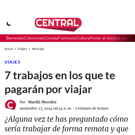
Bienestar
Columnas
Comida
Famosos
Cultura
Ponte al día
Qué ver
Via
Inicio
Viajes
Artículo
VIAJES
7 trabajos en los que te
pagarán por viajar
Por:
Marilú Morales
noviembre 23, 2024 06:54 a. m.
•
3 minutos de lectura
¿Alguna vez te has preguntado cómo
sería trabajar de forma remota y que