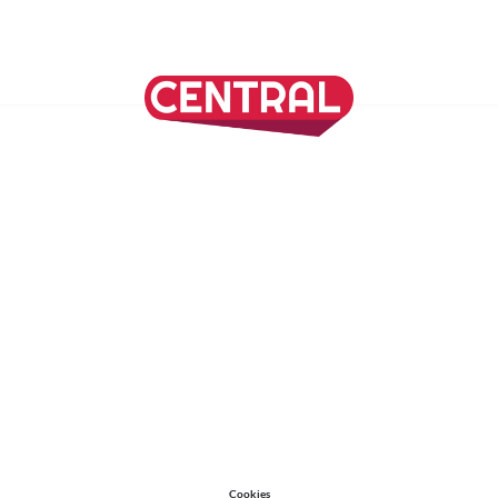
SÍGUENOS EN NUESTRAS REDES SOCIALES
REVISTA CENTRAL
Suscríbete a nuestro Newsletter
Inicio
Nuestros Columnistas
Cultura
Gastronomía
Viajes
Media Kit
Directorio
-
Aviso de Privacidad - Cookies/Ads
ALIADOS
ADN Noticias
TV Azteca
Grupo Salinas
Cookies