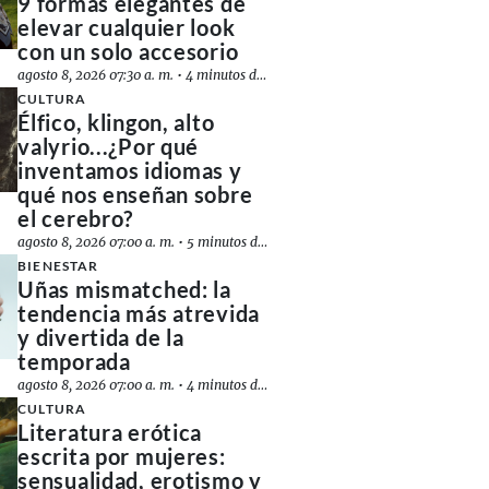
9 formas elegantes de
elevar cualquier look
con un solo accesorio
agosto 8, 2026 07:30 a. m.
•
4 minutos de lectura
CULTURA
Élfico, klingon, alto
valyrio...¿Por qué
inventamos idiomas y
qué nos enseñan sobre
el cerebro?
agosto 8, 2026 07:00 a. m.
•
5 minutos de lectura
BIENESTAR
Uñas mismatched: la
tendencia más atrevida
y divertida de la
temporada
agosto 8, 2026 07:00 a. m.
•
4 minutos de lectura
CULTURA
Literatura erótica
escrita por mujeres:
sensualidad, erotismo y