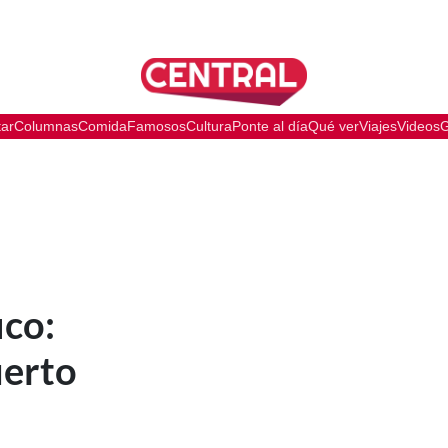
tar
Columnas
Comida
Famosos
Cultura
Ponte al día
Qué ver
Viajes
Videos
G
ico:
erto