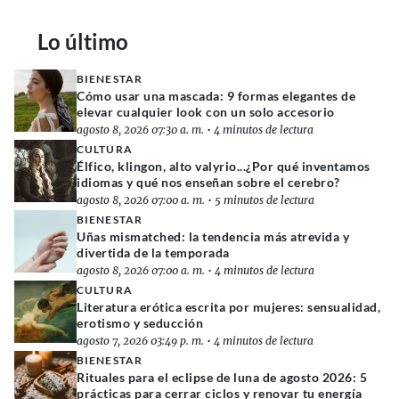
Lo último
BIENESTAR
Cómo usar una mascada: 9 formas elegantes de
elevar cualquier look con un solo accesorio
agosto 8, 2026 07:30 a. m.
•
4 minutos de lectura
CULTURA
Élfico, klingon, alto valyrio...¿Por qué inventamos
idiomas y qué nos enseñan sobre el cerebro?
agosto 8, 2026 07:00 a. m.
•
5 minutos de lectura
BIENESTAR
Uñas mismatched: la tendencia más atrevida y
divertida de la temporada
agosto 8, 2026 07:00 a. m.
•
4 minutos de lectura
CULTURA
Literatura erótica escrita por mujeres: sensualidad,
erotismo y seducción
agosto 7, 2026 03:49 p. m.
•
4 minutos de lectura
BIENESTAR
Rituales para el eclipse de luna de agosto 2026: 5
prácticas para cerrar ciclos y renovar tu energía