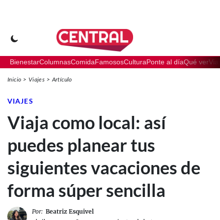
Bienestar
Columnas
Comida
Famosos
Cultura
Ponte al día
Qué ver
Via
Inicio
Viajes
Artículo
VIAJES
Viaja como local: así
puedes planear tus
siguientes vacaciones de
forma súper sencilla
Por:
Beatriz Esquivel