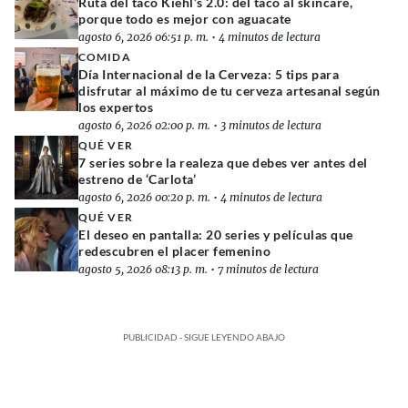
Ruta del taco Kiehl’s 2.0: del taco al skincare,
porque todo es mejor con aguacate
agosto 6, 2026 06:51 p. m.
•
4 minutos de lectura
COMIDA
Día Internacional de la Cerveza: 5 tips para
disfrutar al máximo de tu cerveza artesanal según
los expertos
agosto 6, 2026 02:00 p. m.
•
3 minutos de lectura
QUÉ VER
7 series sobre la realeza que debes ver antes del
estreno de ‘Carlota’
agosto 6, 2026 00:20 p. m.
•
4 minutos de lectura
QUÉ VER
El deseo en pantalla: 20 series y películas que
redescubren el placer femenino
agosto 5, 2026 08:13 p. m.
•
7 minutos de lectura
PUBLICIDAD - SIGUE LEYENDO ABAJO