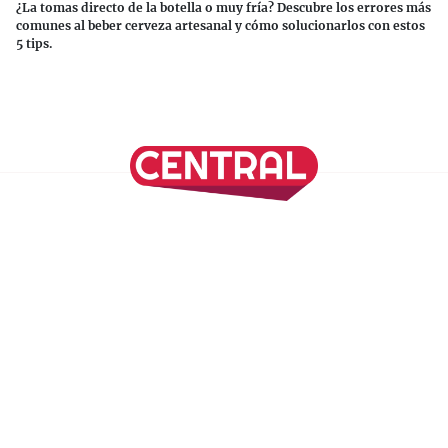
¿La tomas directo de la botella o muy fría? Descubre los errores más
comunes al beber cerveza artesanal y cómo solucionarlos con estos
5 tips.
Continuar leyendo
SÍGUENOS EN NUESTRAS REDES SOCIALES
REVISTA CENTRAL
Suscríbete a nuestro Newsletter
Inicio
Nuestros Columnistas
Cultura
Gastronomía
Viajes
Media Kit
Directorio
-
Aviso de Privacidad - Cookies/Ads
ALIADOS