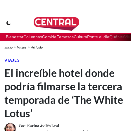
Bienestar
Columnas
Comida
Famosos
Cultura
Ponte al día
Qué ver
Via
Inicio
Viajes
Artículo
VIAJES
El increíble hotel donde
podría filmarse la tercera
temporada de ‘The White
Lotus’
Por:
Karina Avilés Leal