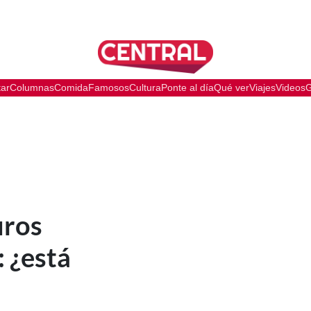
tar
Columnas
Comida
Famosos
Cultura
Ponte al día
Qué ver
Viajes
Videos
G
uros
: ¿está