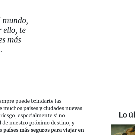
el mundo,
 ello, te
ses más
.
iempre puede brindarte las
ue muchos países y ciudades nuevas
Lo ú
riesgo, especialmente si no
 de nuestro próximo destino, y
os
países más seguros para viajar en