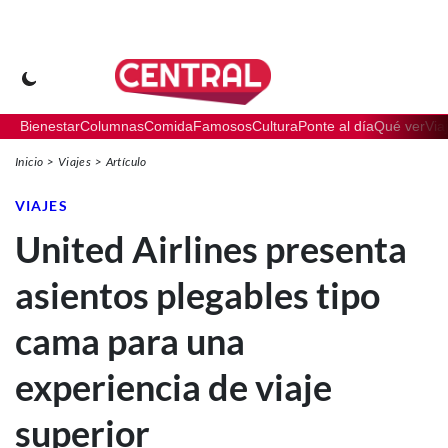
Bienestar
Columnas
Comida
Famosos
Cultura
Ponte al día
Qué ver
Via
Inicio
Viajes
Artículo
VIAJES
United Airlines presenta
asientos plegables tipo
cama para una
experiencia de viaje
superior