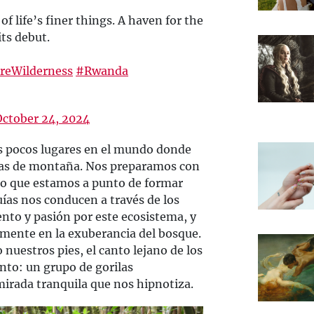
f life’s finer things. A haven for the
ts debut. ​
eWilderness
#Rwanda
October 24, 2024
os pocos lugares en el mundo donde
ilas de montaña. Nos preparamos con
do que estamos a punto de formar
uías nos conducen a través de los
to y pasión por este ecosistema, y
ente en la exuberancia del bosque.
 nuestros pies, el canto lejano de los
ento: un grupo de gorilas
mirada tranquila que nos hipnotiza.