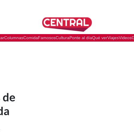
tar
Columnas
Comida
Famosos
Cultura
Ponte al día
Qué ver
Viajes
Videos
G
 de
da
a