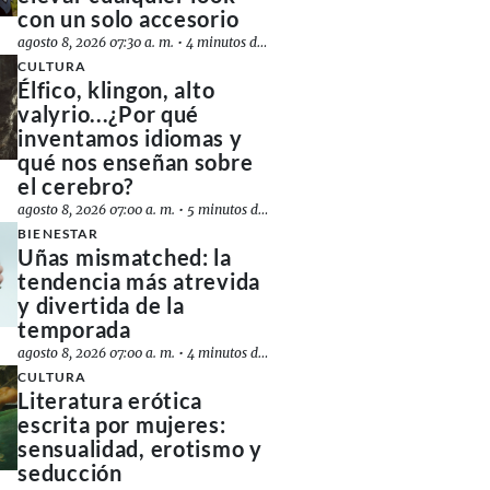
con un solo accesorio
agosto 8, 2026 07:30 a. m.
•
4 minutos de lectura
CULTURA
Élfico, klingon, alto
valyrio...¿Por qué
inventamos idiomas y
qué nos enseñan sobre
el cerebro?
agosto 8, 2026 07:00 a. m.
•
5 minutos de lectura
BIENESTAR
Uñas mismatched: la
tendencia más atrevida
y divertida de la
temporada
agosto 8, 2026 07:00 a. m.
•
4 minutos de lectura
CULTURA
Literatura erótica
escrita por mujeres:
sensualidad, erotismo y
seducción