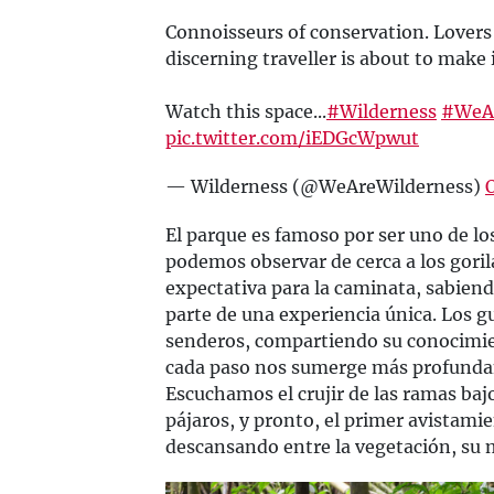
Connoisseurs of conservation. Lovers o
discerning traveller is about to make i
Watch this space...​
#Wilderness
#WeAr
pic.twitter.com/iEDGcWpwut
— Wilderness (@WeAreWilderness)
El parque es famoso por ser uno de l
podemos observar de cerca a los gor
expectativa para la caminata, sabien
parte de una experiencia única. Los g
senderos, compartiendo su conocimien
cada paso nos sumerge más profundam
Escuchamos el crujir de las ramas bajo
pájaros, y pronto, el primer avistami
descansando entre la vegetación, su 