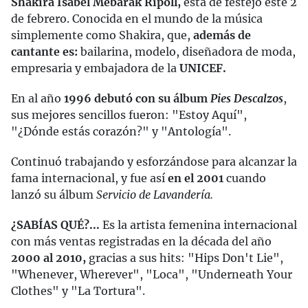
Shakira Isabel Mebarak Ripoll,
está de festejo este 2
de febrero. Conocida en el mundo de la música
simplemente como Shakira, que,
además de
cantante es:
bailarina, modelo, diseñadora de moda,
empresaria y embajadora de la
UNICEF.
En al año
1996 debutó con su álbum
Pies Descalzos
,
sus mejores sencillos fueron: "Estoy Aquí",
"¿Dónde estás corazón?" y "Antología".
Continuó trabajando y esforzándose para alcanzar la
fama internacional, y fue así
en el 2001
cuando
lanzó su álbum
Servicio de Lavandería.
¿SABÍAS QUÉ?...
Es la artista femenina internacional
con más ventas registradas en la década del año
2000 al 2010,
gracias a sus hits: "Hips Don't Lie",
"Whenever, Wherever", "Loca", "Underneath Your
Clothes" y "La Tortura".