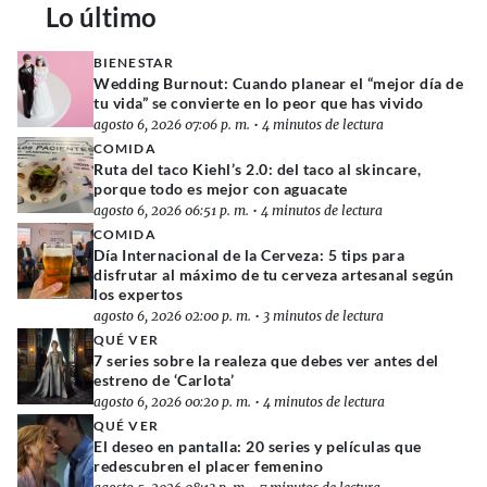
Lo último
BIENESTAR
Wedding Burnout: Cuando planear el “mejor día de
tu vida” se convierte en lo peor que has vivido
agosto 6, 2026 07:06 p. m.
•
4 minutos de lectura
COMIDA
Ruta del taco Kiehl’s 2.0: del taco al skincare,
porque todo es mejor con aguacate
agosto 6, 2026 06:51 p. m.
•
4 minutos de lectura
COMIDA
Día Internacional de la Cerveza: 5 tips para
disfrutar al máximo de tu cerveza artesanal según
los expertos
agosto 6, 2026 02:00 p. m.
•
3 minutos de lectura
QUÉ VER
7 series sobre la realeza que debes ver antes del
estreno de ‘Carlota’
agosto 6, 2026 00:20 p. m.
•
4 minutos de lectura
QUÉ VER
El deseo en pantalla: 20 series y películas que
redescubren el placer femenino