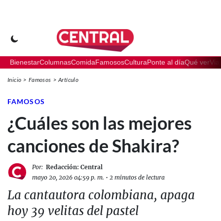
Bienestar
Columnas
Comida
Famosos
Cultura
Ponte al día
Qué ver
Via
Inicio
Famosos
Artículo
FAMOSOS
¿Cuáles son las mejores
canciones de Shakira?
Por:
Redacción: Central
mayo 20, 2026 04:59 p. m.
•
2 minutos de lectura
La cantautora colombiana, apaga
hoy 39 velitas del pastel