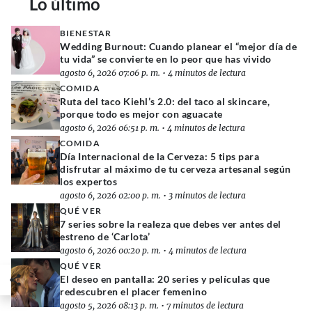
Lo último
BIENESTAR
Wedding Burnout: Cuando planear el “mejor día de
tu vida” se convierte en lo peor que has vivido
agosto 6, 2026 07:06 p. m.
•
4 minutos de lectura
COMIDA
Ruta del taco Kiehl’s 2.0: del taco al skincare,
porque todo es mejor con aguacate
agosto 6, 2026 06:51 p. m.
•
4 minutos de lectura
COMIDA
Día Internacional de la Cerveza: 5 tips para
disfrutar al máximo de tu cerveza artesanal según
los expertos
agosto 6, 2026 02:00 p. m.
•
3 minutos de lectura
QUÉ VER
7 series sobre la realeza que debes ver antes del
estreno de ‘Carlota’
agosto 6, 2026 00:20 p. m.
•
4 minutos de lectura
QUÉ VER
El deseo en pantalla: 20 series y películas que
redescubren el placer femenino
agosto 5, 2026 08:13 p. m.
•
7 minutos de lectura