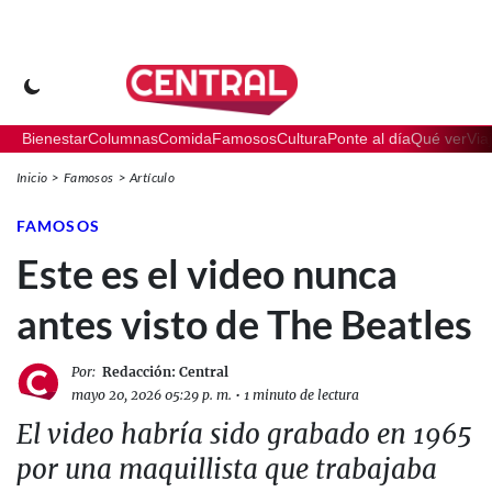
Bienestar
Columnas
Comida
Famosos
Cultura
Ponte al día
Qué ver
Via
Inicio
Famosos
Artículo
FAMOSOS
Este es el video nunca
antes visto de The Beatles
Por:
Redacción: Central
mayo 20, 2026 05:29 p. m.
•
1 minuto de lectura
El video habría sido grabado en 1965
por una maquillista que trabajaba