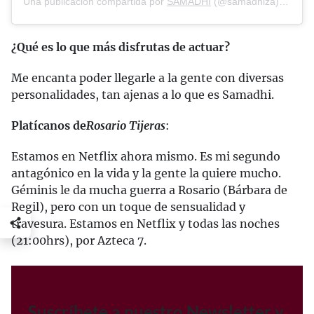
Una publicación compartida por
SAMADHI
(@samadhiza) el
23 d
¿Qué es lo que más disfrutas de actuar?
Me encanta poder llegarle a la gente con diversas
personalidades, tan ajenas a lo que es Samadhi.
Platícanos de
Rosario Tijeras
:
Estamos en Netflix ahora mismo. Es mi segundo
antagónico en la vida y la gente la quiere mucho.
Géminis le da mucha guerra a Rosario (Bárbara de
Regil), pero con un toque de sensualidad y
travesura. Estamos en Netflix y todas las noches
(21:00hrs), por Azteca 7.
Suscríbete a nuestro Newsletter y