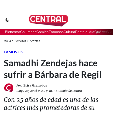
Bienestar
Columnas
Comida
Famosos
Cultura
Ponte al día
Qué ver
Via
Inicio
Famosos
Artículo
FAMOSOS
Samadhi Zendejas hace
sufrir a Bárbara de Regil
Por:
Brisa Granados
mayo 20, 2026 05:10 p. m.
•
1 minuto de lectura
Con 25 años de edad es una de las
actrices más prometedoras de su