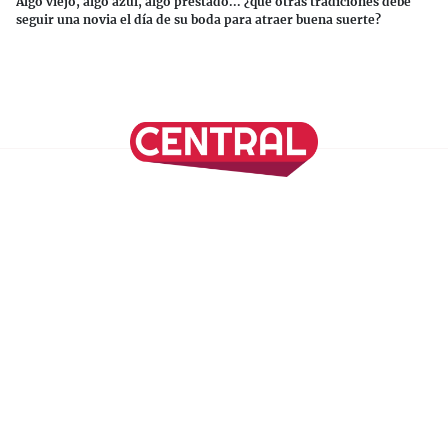
Algo viejo, algo azul, algo prestado... ¿qué otras tradiciones debe
seguir una novia el día de su boda para atraer buena suerte?
Continuar leyendo
SÍGUENOS EN NUESTRAS REDES SOCIALES
REVISTA CENTRAL
Suscríbete a nuestro Newsletter
Inicio
Nuestros Columnistas
Cultura
Gastronomía
Viajes
Media Kit
Directorio
-
Aviso de Privacidad - Cookies/Ads
ALIADOS