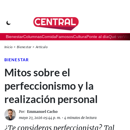
Bienestar
Columnas
Comida
Famosos
Cultura
Ponte al día
Qué ver
Via
Inicio
Bienestar
Artículo
BIENESTAR
Mitos sobre el
perfeccionismo y la
realización personal
Por:
Emmanuel Cacho
mayo 27, 2026 05:44 p. m.
•
4 minutos de lectura
¿Te consideras perfeccionista? Tal