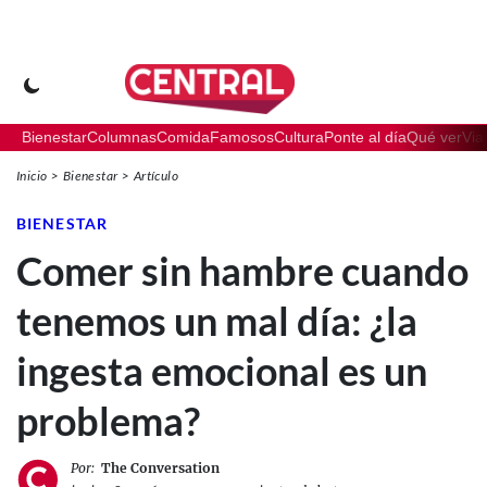
Bienestar
Columnas
Comida
Famosos
Cultura
Ponte al día
Qué ver
Via
Inicio
Bienestar
Artículo
BIENESTAR
Comer sin hambre cuando
tenemos un mal día: ¿la
ingesta emocional es un
problema?
Por:
The Conversation