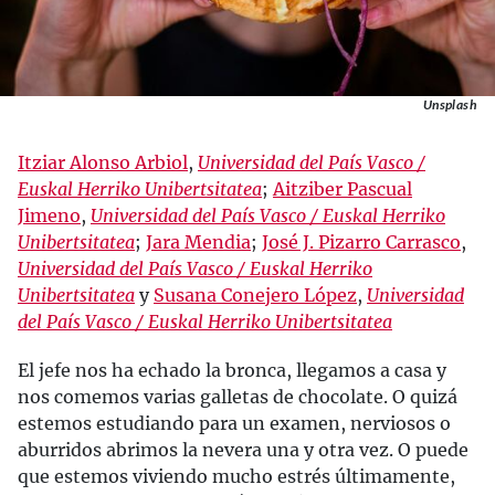
Unsplash
Itziar Alonso Arbiol
,
Universidad del País Vasco /
Euskal Herriko Unibertsitatea
;
Aitziber Pascual
Jimeno
,
Universidad del País Vasco / Euskal Herriko
Unibertsitatea
;
Jara Mendia
;
José J. Pizarro Carrasco
,
Universidad del País Vasco / Euskal Herriko
Unibertsitatea
y
Susana Conejero López
,
Universidad
del País Vasco / Euskal Herriko Unibertsitatea
El jefe nos ha echado la bronca, llegamos a casa y
nos comemos varias galletas de chocolate. O quizá
estemos estudiando para un examen, nerviosos o
aburridos abrimos la nevera una y otra vez. O puede
que estemos viviendo mucho estrés últimamente,