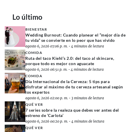
Lo último
BIENESTAR
Wedding Burnout: Cuando planear el “mejor día de
tu vida” se convierte en lo peor que has vivido
agosto 6, 2026 07:06 p. m.
•
4 minutos de lectura
COMIDA
Ruta del taco Kiehl’s 2.0: del taco al skincare,
porque todo es mejor con aguacate
agosto 6, 2026 06:51 p. m.
•
4 minutos de lectura
COMIDA
Día Internacional de la Cerveza: 5 tips para
disfrutar al máximo de tu cerveza artesanal según
los expertos
agosto 6, 2026 02:00 p. m.
•
3 minutos de lectura
QUÉ VER
7 series sobre la realeza que debes ver antes del
estreno de ‘Carlota’
agosto 6, 2026 00:20 p. m.
•
4 minutos de lectura
QUÉ VER