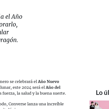
ia el Año
rarlo,
ular
Dragón.
nero se celebrará el
Año Nuevo
 lunar, este 2024 será el
Año del
Lo ú
a fuerza, la salud y la buena suerte.
odo, Converse lanza una increíble