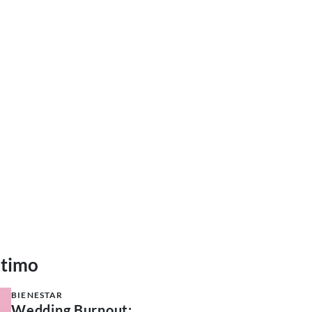
ltimo
BIENESTAR
Wedding Burnout: