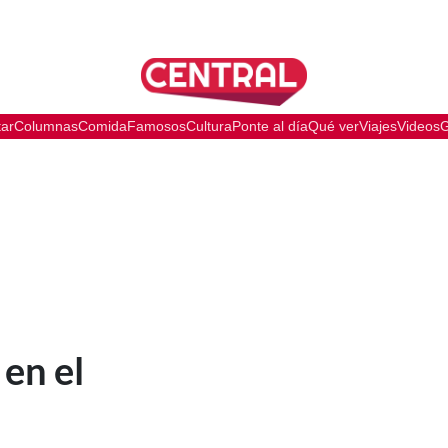
tar
Columnas
Comida
Famosos
Cultura
Ponte al día
Qué ver
Viajes
Videos
G
a
 en el