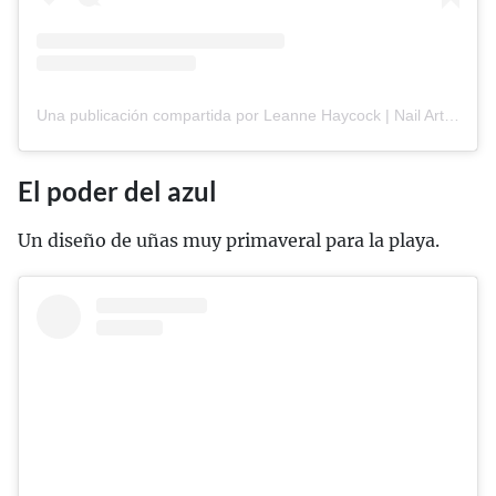
Una publicación compartida por Leanne Haycock | Nail Artist & Educator ◡̈ (@leannehaycock_)
El poder del azul
Un diseño de uñas muy primaveral para la playa.