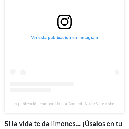
Ver esta publicación en Instagram
Una publicación compartida por Aamirah|Nails•Skin•Makeup•Hair (@abrowngirlrecommends)
Si la vida te da limones… ¡Úsalos en tu