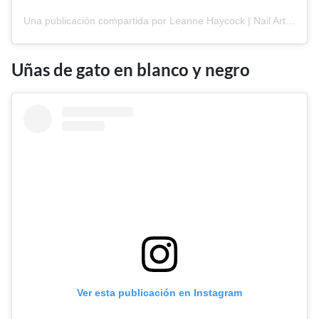
Una publicación compartida por Leanne Haycock | Nail Artist & Educator ◡̈ (@leannehaycock_)
Uñas de gato en blanco y negro
Ver esta publicación en Instagram