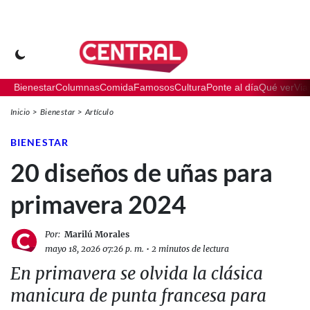
Bienestar
Columnas
Comida
Famosos
Cultura
Ponte al día
Qué ver
Via
Inicio
Bienestar
Artículo
BIENESTAR
20 diseños de uñas para
primavera 2024
Por:
Marilú Morales
mayo 18, 2026 07:26 p. m.
•
2 minutos de lectura
En primavera se olvida la clásica
manicura de punta francesa para