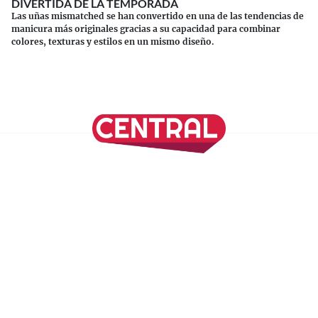
DIVERTIDA DE LA TEMPORADA
Las uñas mismatched se han convertido en una de las tendencias de
manicura más originales gracias a su capacidad para combinar
colores, texturas y estilos en un mismo diseño.
Continuar leyendo
SÍGUENOS EN NUESTRAS REDES SOCIALES
REVISTA CENTRAL
Suscríbete a nuestro Newsletter
Inicio
Nuestros Columnistas
Cultura
Gastronomía
Viajes
Media Kit
Directorio
-