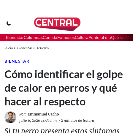
Bienestar
Columnas
Comida
Famosos
Cultura
Ponte al día
Qué ver
Via
Inicio
Bienestar
Artículo
BIENESTAR
Cómo identificar el golpe
de calor en perros y qué
hacer al respecto
Por:
Emmanuel Cacho
julio 6, 2026 11:53 a. m.
•
2 minutos de lectura
Si tu perro presenta estos síntomas,