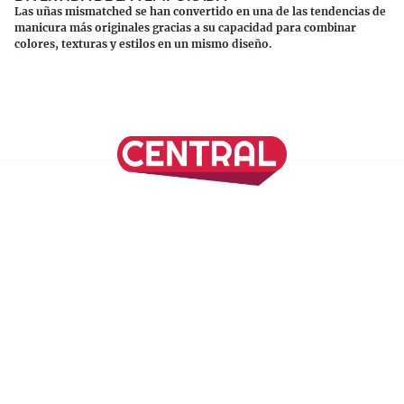
Las uñas mismatched se han convertido en una de las tendencias de
manicura más originales gracias a su capacidad para combinar
colores, texturas y estilos en un mismo diseño.
Continuar leyendo
SÍGUENOS EN NUESTRAS REDES SOCIALES
REVISTA CENTRAL
Suscríbete a nuestro Newsletter
Inicio
Nuestros Columnistas
Cultura
Gastronomía
Viajes
Media Kit
Directorio
-
Aviso de Privacidad - Cookies/Ads