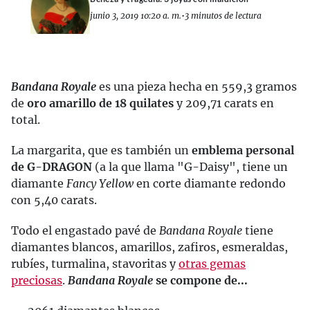
junio 3, 2019 10:20 a. m.
•
3 minutos de lectura
Bandana Royale
es una pieza hecha en 559,3 gramos
de
oro amarillo de 18 quilates
y 209,71 carats en
total.
La margarita, que es también un
emblema personal
de G-DRAGON
(a la que llama "G-Daisy", tiene un
diamante
Fancy Yellow
en corte diamante redondo
con 5,40 carats.
Todo el engastado pavé de
Bandana Royale
tiene
diamantes blancos, amarillos, zafiros, esmeraldas,
rubíes, turmalina, stavoritas y
otras gemas
preciosas
.
Bandana Royale
se compone de...