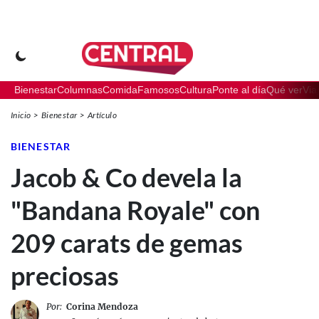
Bienestar
Columnas
Comida
Famosos
Cultura
Ponte al día
Qué ver
Via
Inicio
Bienestar
Artículo
BIENESTAR
Jacob & Co devela la
"Bandana Royale" con
209 carats de gemas
preciosas
Por:
Corina Mendoza