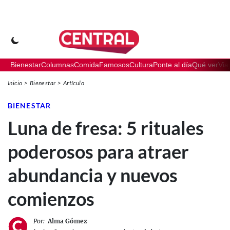
Bienestar
Columnas
Comida
Famosos
Cultura
Ponte al día
Qué ver
Via
Inicio
Bienestar
Artículo
BIENESTAR
Luna de fresa: 5 rituales
poderosos para atraer
abundancia y nuevos
comienzos
Por:
Alma Gómez