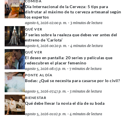
COMIDA
Día Internacional de la Cerveza: 5 tips para
disfrutar al máximo de tu cerveza artesanal según
los expertos
agosto 6, 2026 02:00 p. m.
•
3 minutos de lectura
QUÉ VER
7 series sobre la realeza que debes ver antes del
estreno de ‘Carlota’
agosto 6, 2026 00:20 p. m.
•
4 minutos de lectura
QUÉ VER
El deseo en pantalla: 20 series y películas que
redescubren el placer femenino
agosto 5, 2026 08:13 p. m.
•
7 minutos de lectura
PONTE AL DÍA
Bodas: ¿Qué se necesita para casarse por lo civil?
agosto 5, 2026 07:47 p. m.
•
3 minutos de lectura
BIENESTAR
Qué debe llevar la novia el día de su boda
agosto 5, 2026 01:02 p. m.
•
4 minutos de lectura