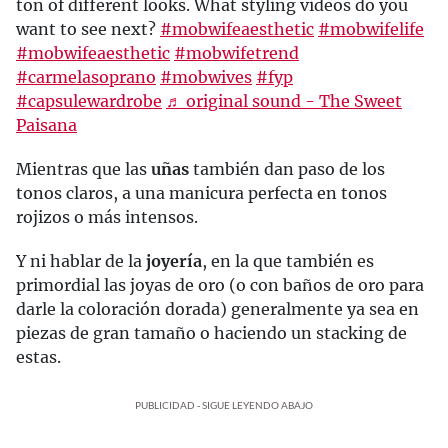
ton of different looks. What styling videos do you
want to see next?
#mobwifeaesthetic
#mobwifelife
#mobwifeaesthetic
#mobwifetrend
#carmelasoprano
#mobwives
#fyp
#capsulewardrobe
♬ original sound - The Sweet
Paisana
Mientras que las
uñas
también dan paso de los
tonos claros, a una manicura perfecta en tonos
rojizos o más intensos.
Y ni hablar de la
joyería
, en la que también es
primordial las joyas de oro (o con baños de oro para
darle la coloración dorada) generalmente ya sea en
piezas de gran tamaño o haciendo un stacking de
estas.
PUBLICIDAD - SIGUE LEYENDO ABAJO