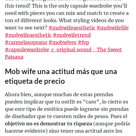
this trend! This is the only capsule wardrobe you’ll
need with pieces you can mix and match to create a
ton of different looks. What styling videos do you
want to see next?
#mobwifeaesthetic
#mobwifelife
#mobwifeaesthetic
#mobwifetrend
#carmelasoprano
#mobwives
#fyp
#capsulewardrobe
♬ original sound - The Sweet
Paisana
Mob wife una actitud más que una
etiqueta de precio
Ahora bien, aunque muchas de estas prendas
pueden implicar que tu outfit es “caro”, lo cierto es
que este tipo de estética puede lograrse sin prendas
de diseñador que te cuesten miles de pesos. Pues el
objetivo no es demostrar tu riqueza
(aunque podría
hacerse evidente) sino tener una actitud ante los