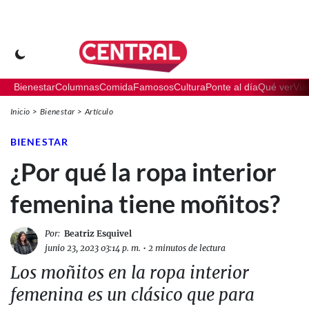
Bienestar
Columnas
Comida
Famosos
Cultura
Ponte al día
Qué ver
Via
Inicio
Bienestar
Artículo
BIENESTAR
¿Por qué la ropa interior
femenina tiene moñitos?
Por:
Beatriz Esquivel
junio 23, 2023 03:14 p. m.
•
2 minutos de lectura
Los moñitos en la ropa interior
femenina es un clásico que para