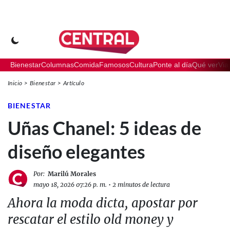
Bienestar
Columnas
Comida
Famosos
Cultura
Ponte al día
Qué ver
Via
Inicio
Bienestar
Artículo
BIENESTAR
Uñas Chanel: 5 ideas de
diseño elegantes
Por:
Marilú Morales
mayo 18, 2026 07:26 p. m.
•
2 minutos de lectura
Ahora la moda dicta, apostar por
rescatar el estilo old money y