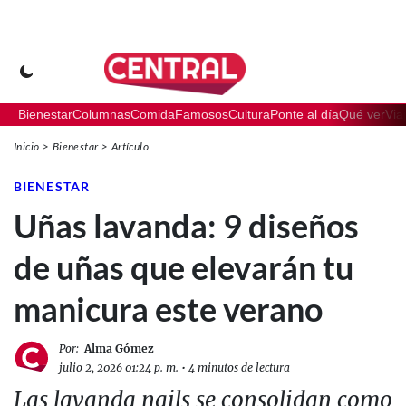
Bienestar
Columnas
Comida
Famosos
Cultura
Ponte al día
Qué ver
Via
Inicio
Bienestar
Artículo
BIENESTAR
Uñas lavanda: 9 diseños
de uñas que elevarán tu
manicura este verano
Por:
Alma Gómez
julio 2, 2026 01:24 p. m.
•
4 minutos de lectura
Las lavanda nails se consolidan como