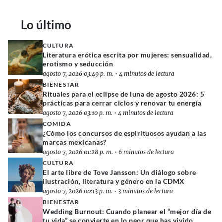
Lo último
CULTURA
Literatura erótica escrita por mujeres: sensualidad,
erotismo y seducción
agosto 7, 2026 03:49 p. m.
•
4 minutos de lectura
BIENESTAR
Rituales para el eclipse de luna de agosto 2026: 5
prácticas para cerrar ciclos y renovar tu energía
agosto 7, 2026 03:10 p. m.
•
4 minutos de lectura
COMIDA
¿Cómo los concursos de espirituosos ayudan a las
marcas mexicanas?
agosto 7, 2026 01:28 p. m.
•
6 minutos de lectura
CULTURA
El arte libre de Tove Jansson: Un diálogo sobre
ilustración, literatura y género en la CDMX
agosto 7, 2026 00:13 p. m.
•
3 minutos de lectura
BIENESTAR
Wedding Burnout: Cuando planear el “mejor día de
tu vida” se convierte en lo peor que has vivido