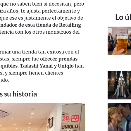
 que no saben bien si necesitan, pero
ura años, te ajusta perfectamente y
Lo ú
rque ese es justamente el objetivo de
undador de esta tienda de Retailing
encia con los otros monstruos del
formar una tienda tan exitosa con el
stas, siempre fue
ofrecer prendas
equibles
.
Tadashi Yanai y Uniqlo
han
, y siempre tienen clientes
ndo.
 su historia