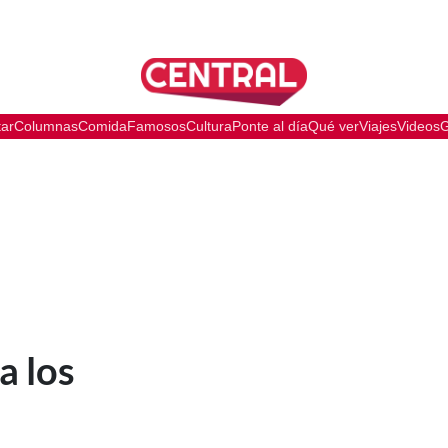
tar
Columnas
Comida
Famosos
Cultura
Ponte al día
Qué ver
Viajes
Videos
G
a los