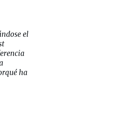
ándose el
st
ferencia
la
porqué ha