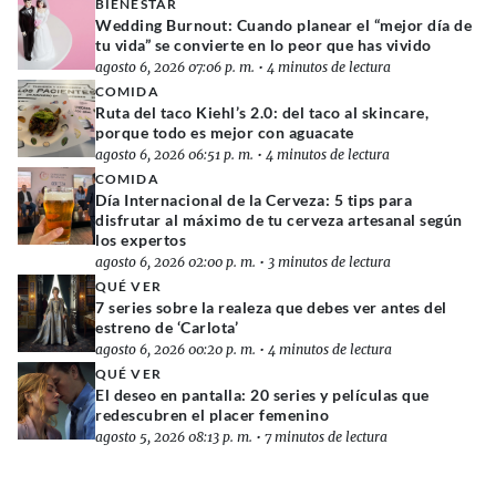
BIENESTAR
Wedding Burnout: Cuando planear el “mejor día de
tu vida” se convierte en lo peor que has vivido
agosto 6, 2026 07:06 p. m.
•
4 minutos de lectura
COMIDA
Ruta del taco Kiehl’s 2.0: del taco al skincare,
porque todo es mejor con aguacate
agosto 6, 2026 06:51 p. m.
•
4 minutos de lectura
COMIDA
Día Internacional de la Cerveza: 5 tips para
disfrutar al máximo de tu cerveza artesanal según
los expertos
agosto 6, 2026 02:00 p. m.
•
3 minutos de lectura
QUÉ VER
7 series sobre la realeza que debes ver antes del
estreno de ‘Carlota’
agosto 6, 2026 00:20 p. m.
•
4 minutos de lectura
QUÉ VER
El deseo en pantalla: 20 series y películas que
redescubren el placer femenino
agosto 5, 2026 08:13 p. m.
•
7 minutos de lectura