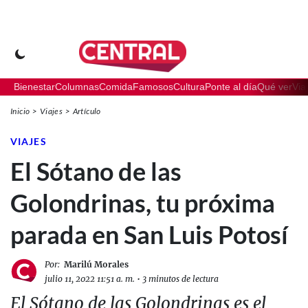
Bienestar
Columnas
Comida
Famosos
Cultura
Ponte al día
Qué ver
Via
Inicio
Viajes
Artículo
VIAJES
El Sótano de las
Golondrinas, tu próxima
parada en San Luis Potosí
Por:
Marilú Morales
julio 11, 2022 11:51 a. m.
•
3 minutos de lectura
El Sótano de las Golondrinas es el