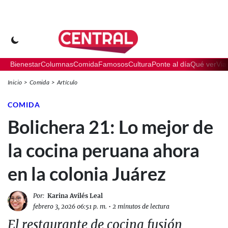
Bienestar
Columnas
Comida
Famosos
Cultura
Ponte al día
Qué ver
Via
Inicio
Comida
Artículo
COMIDA
Bolichera 21: Lo mejor de
la cocina peruana ahora
en la colonia Juárez
Por:
Karina Avilés Leal
febrero 3, 2026 06:51 p. m.
•
2 minutos de lectura
El restaurante de cocina fusión