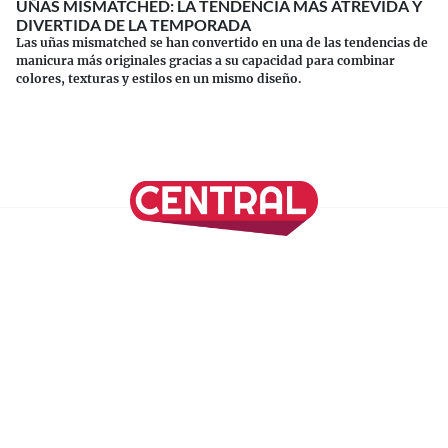
UÑAS MISMATCHED: LA TENDENCIA MÁS ATREVIDA Y
DIVERTIDA DE LA TEMPORADA
Las uñas mismatched se han convertido en una de las tendencias de
manicura más originales gracias a su capacidad para combinar
colores, texturas y estilos en un mismo diseño.
Continuar leyendo
SÍGUENOS EN NUESTRAS REDES SOCIALES
REVISTA CENTRAL
Suscríbete a nuestro Newsletter
Inicio
Nuestros Columnistas
Cultura
Gastronomía
Viajes
Media Kit
Directorio