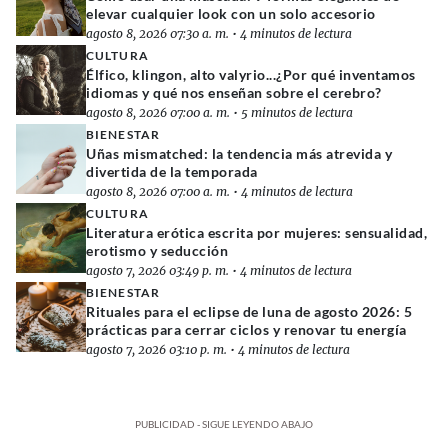
elevar cualquier look con un solo accesorio
agosto 8, 2026 07:30 a. m.
•
4 minutos de lectura
CULTURA
Élfico, klingon, alto valyrio...¿Por qué inventamos
idiomas y qué nos enseñan sobre el cerebro?
agosto 8, 2026 07:00 a. m.
•
5 minutos de lectura
BIENESTAR
Uñas mismatched: la tendencia más atrevida y
divertida de la temporada
agosto 8, 2026 07:00 a. m.
•
4 minutos de lectura
CULTURA
Literatura erótica escrita por mujeres: sensualidad,
erotismo y seducción
agosto 7, 2026 03:49 p. m.
•
4 minutos de lectura
BIENESTAR
Rituales para el eclipse de luna de agosto 2026: 5
prácticas para cerrar ciclos y renovar tu energía
agosto 7, 2026 03:10 p. m.
•
4 minutos de lectura
PUBLICIDAD - SIGUE LEYENDO ABAJO